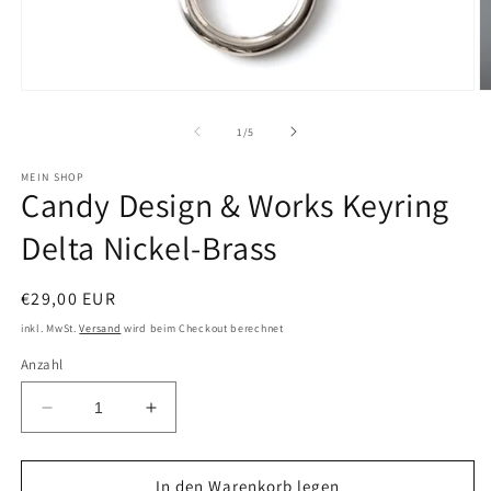
Medien
M
1
2
in
in
von
1
/
5
Modal
M
öffnen
ö
MEIN SHOP
Candy Design & Works Keyring
Delta Nickel-Brass
Normaler
€29,00 EUR
Preis
inkl. MwSt.
Versand
wird beim Checkout berechnet
Anzahl
Verringere
Erhöhe
die
die
Menge
Menge
für
für
In den Warenkorb legen