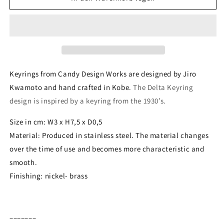
Candy
Candy
Design
Design
&amp;
&amp;
Works
Works
Keyring
Keyring
Delta
Delta
Nickel-
Nickel-
Keyrings from Candy Design Works are designed by Jiro
Brass
Brass
Kwamoto and hand crafted in Kobe.
The Delta Keyring
design is inspired by a keyring from the 1930’s.
Size in cm: W3 x H7,5 x D0,5
Material: Produced in stainless steel. The material changes
over the time of use and becomes more characteristic and
smooth.
Finishing: nickel- brass
–––––––